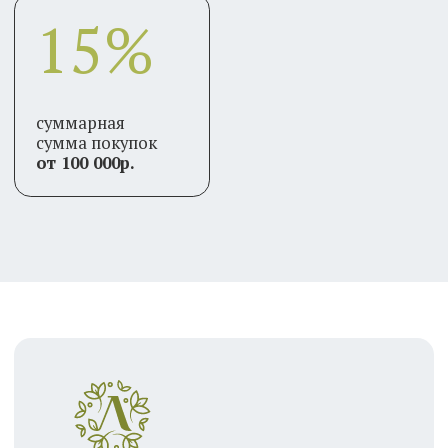
Листва
Каталог
О нас
Вакансии
Сотрудничество
Контакты
Франшиза
Клиентам
Доставка
Оплата
Система скидок
Инструкция свежести
Соцсети
WhatsApp
Telegram
ВКонтакте
Max