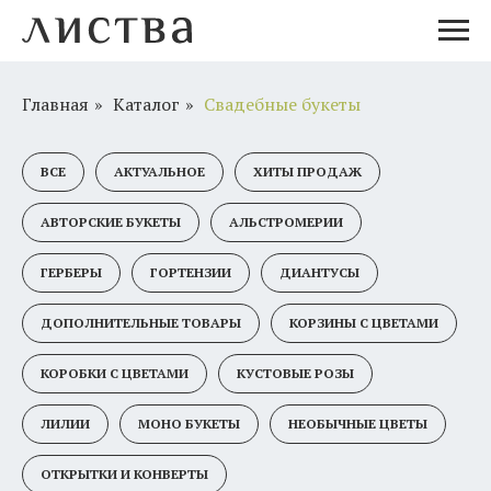
Главная
»
Каталог
»
Свадебные букеты
ВСЕ
АКТУАЛЬНОЕ
ХИТЫ ПРОДАЖ
АВТОРСКИЕ БУКЕТЫ
АЛЬСТРОМЕРИИ
ГЕРБЕРЫ
ГОРТЕНЗИИ
ДИАНТУСЫ
ДОПОЛНИТЕЛЬНЫЕ ТОВАРЫ
КОРЗИНЫ С ЦВЕТАМИ
КОРОБКИ С ЦВЕТАМИ
КУСТОВЫЕ РОЗЫ
ЛИЛИИ
МОНО БУКЕТЫ
НЕОБЫЧНЫЕ ЦВЕТЫ
Свадебные букеты -
ОТКРЫТКИ И КОНВЕРТЫ