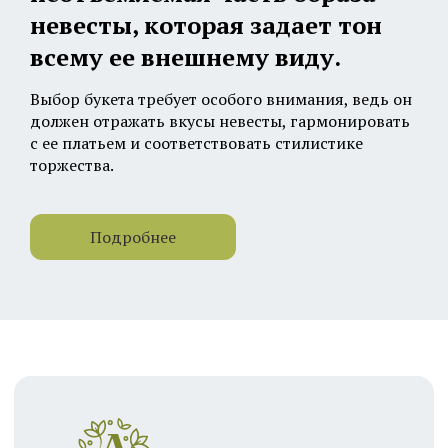
невесты, которая задает тон
всему ее внешнему виду.
Выбор букета требует особого внимания, ведь он
должен отражать вкусы невесты, гармонировать
с ее платьем и соответствовать стилистике
торжества.
Листва
Каталог
О нас
Вакансии
Цветовая палитра свадебных
Сотрудничество
Контакты
Франшиза
букетов
Клиентам
Флористические композиции для свадеб обычно
Доставка
Оплата
выполняются в светлых, пастельных оттенках.
Такие букеты подчеркивают нежность,
Система скидок
утонченность и романтичность невесты. Однако
Инструкция свежести
не менее популярны яркие акценты, которые
позволяют сделать образ более выразительным и
Соцсети
нетривиальным. Варианты могут быть разными: